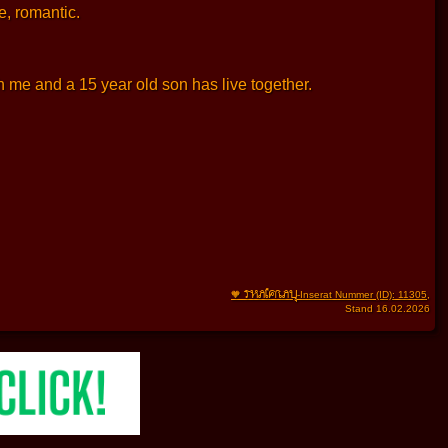
e, romantic.
th me and a 15 year old son has live together.
THAIFRAU
🧡
-Inserat Nummer (ID): 11305
,
Stand 16.02.2026