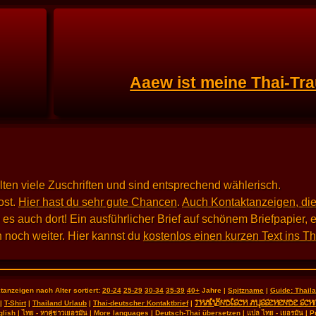
Aaew ist meine Thai-Tra
alten viele Zuschriften und sind entsprechend wählerisch.
st.
Hier hast du sehr gute Chancen
.
Auch Kontaktanzeigen, die
 auch dort! Ein ausführlicher Brief auf schönem Briefpapier, e
 noch weiter. Hier kannst du
kostenlos einen kurzen Text ins T
tanzeigen nach Alter sortiert:
20-24
25-29
30-34
35-39
40+
Jahre |
Spitzname
|
Guide: Thai
THAILÄNDISCH AUSSEHENDE SCH
|
T-Shirt
|
Thailand Urlaub
|
Thai-deutscher Kontaktbrief
|
glish
|
ไทย - หาคู่ชาวเยอรมัน
|
More languages
|
Deutsch-Thai übersetzen
|
แปล ไทย - เยอรมัน
|
P