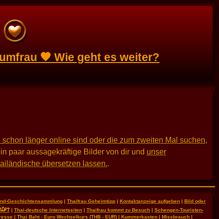
umfrau 🧡 Wie geht es weiter?
 schon länger online sind oder die zum zweiten Mal suchen
,
in paar aussagekräftige Bilder von dir und
unser
hailändische übersetzen lassen.
.
land-Geschichtensammlung
|
Thaifrau Geheimtipp
|
Kontaktanzeige aufgeben
|
Bild oder
RIFT
|
Thai-deutsche Internetseiten
|
Thaifrau kommt zu Besuch
|
Schengen-Touristen-
resse
|
Thai Baht - Euro Wechselkurs (THB - EUR)
|
Kummerkasten
|
Missbrauch
|