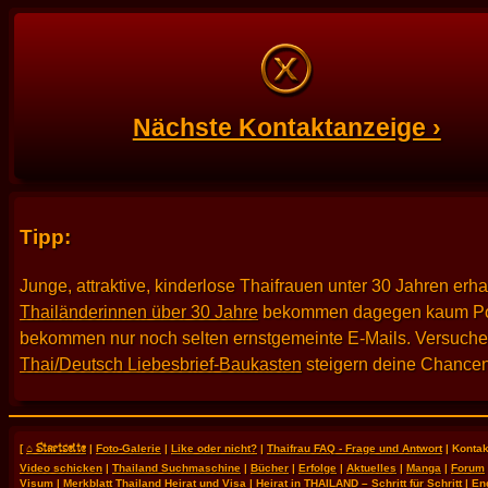
Nächste Kontaktanzeige ›
Tipp:
Junge, attraktive, kinderlose Thaifrauen unter 30 Jahren erh
Thailänderinnen über 30 Jahre
bekommen dagegen kaum Po
bekommen nur noch selten ernstgemeinte E-Mails. Versuche es
Thai/Deutsch Liebesbrief-Baukasten
steigern deine Chancen
⌂ Startseite
[
|
Foto-Galerie
|
Like oder nicht?
|
Thaifrau FAQ - Frage und Antwort
| Kontak
Video schicken
|
Thailand Suchmaschine
|
Bücher
|
Erfolge
|
Aktuelles
|
Manga
|
Forum
Visum
|
Merkblatt Thailand Heirat und Visa
|
Heirat in THAILAND – Schritt für Schritt
|
En