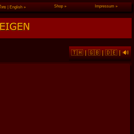
Shop
Impressum
ไทย | English
🇹🇭
|
🇬🇧
|
🇩🇪
|
🔊