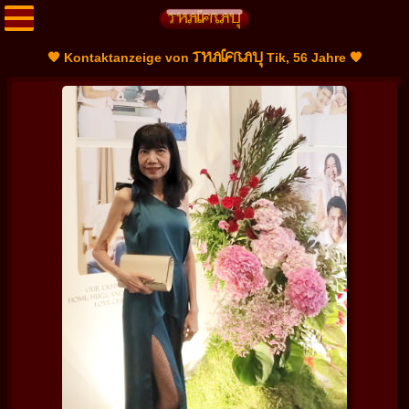
THAIFRAU
🧡 Kontaktanzeige von
Tik, 56 Jahre 🧡