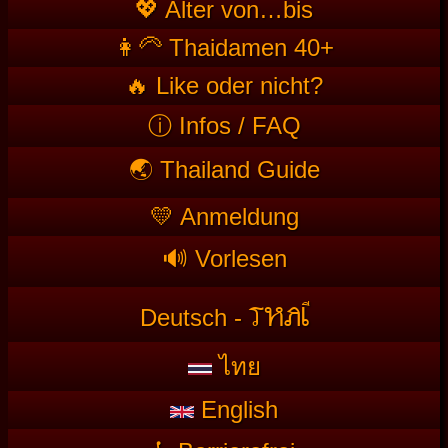
💖 Alter von…bis
👩‍🦳 Thaidamen 40+
🔥 Like oder nicht?
ⓘ Infos / FAQ
🌏 Thailand Guide
💛 Anmeldung
🔊 Vorlesen
T
HAI
Deutsch -
ไทย
English