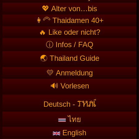
💖 Alter von…bis
👩‍🦳 Thaidamen 40+
🔥 Like oder nicht?
ⓘ Infos / FAQ
🌏 Thailand Guide
💛 Anmeldung
🔊 Vorlesen
T
HAI
Deutsch -
ไทย
English