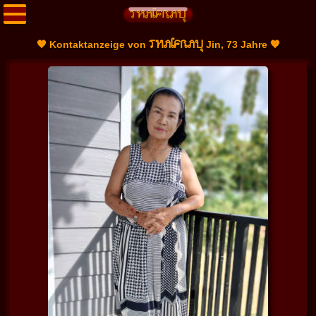
THAIFRAU
🧡 Kontaktanzeige von
Jin, 73 Jahre 🧡