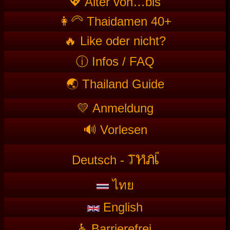
💖 Alter von…bis
👩‍🦳 Thaidamen 40+
🔥 Like oder nicht?
ⓘ Infos / FAQ
🌏 Thailand Guide
💛 Anmeldung
🔊 Vorlesen
T
HAI
Deutsch -
ไทย
English
♿ Barrierefrei