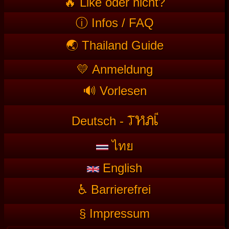
🔥 Like oder nicht?
ⓘ Infos / FAQ
🌏 Thailand Guide
💛 Anmeldung
🔊 Vorlesen
T
HAI
Deutsch -
ไทย
English
♿ Barrierefrei
§ Impressum