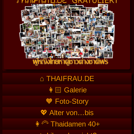
⌂ THAIFRAU.DE
👩🏻 Galerie
🧡 Foto-Story
💖 Alter von…bis
👩‍🦳 Thaidamen 40+