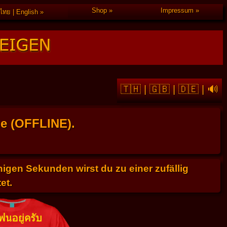
Shop
Impressum
ไทย | English
🇹🇭
|
🇬🇧
|
🇩🇪
|
🔊
he (OFFLINE).
gen Sekunden wirst du zu einer zufällig
et.