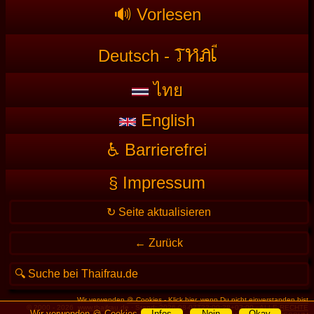
🔊 Vorlesen
T
HAI
Deutsch -
ไทย
English
♿ Barrierefrei
§ Impressum
Wir verwenden
🍪 Cookies
-
Klick hier, wenn Du nicht einverstanden bist
© 2000 - 2026
www.thaifrau.de
· Stand: 2026-08-07T22:00:28+02:00 ·
ALLE RECHTE
Wir verwenden 🍪 Cookies
Infos
Nein
Okay