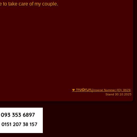
e to take care of my couple.
THAIFRAU
🧡
-Inserat Nummer (ID): 8629
,
Stand 30.10.2025