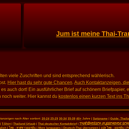
Jum ist meine Thai-Tra
alten viele Zuschriften und sind entsprechend wählerisch.
st.
Hier hast du sehr gute Chancen
.
Auch Kontaktanzeigen, die
 auch dort! Ein ausführlicher Brief auf schönem Briefpapier, e
 noch weiter. Hier kannst du
kostenlos einen kurzen Text ins T
tanzeigen nach Alter sortiert:
20-24
25-29
30-34
35-39
40+
Jahre |
Spitzname
|
Guide: Thai
THAILÄNDISCH AUSSEHENDE SCH
|
T-Shirt
|
Thailand Urlaub
|
Thai-deutscher Kontaktbrief
|
glish
|
ไทย - หาคู่ชาวเยอรมัน
|
More languages
|
Deutsch-Thai übersetzen
|
แปล ไทย - เยอรมัน
|
P