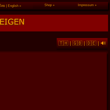
Shop
Impressum
ไทย | English
🇹🇭
|
🇬🇧
|
🇩🇪
|
🔊