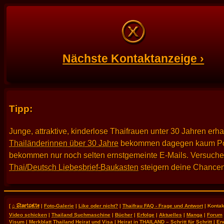
Nächste Kontaktanzeige ›
Tipp:
Junge, attraktive, kinderlose Thaifrauen unter 30 Jahren erh
Thailänderinnen über 30 Jahre
bekommen dagegen kaum Po
bekommen nur noch selten ernstgemeinte E-Mails. Versuche es
Thai/Deutsch Liebesbrief-Baukasten
steigern deine Chancen
⌂ Startseite
[
|
Foto-Galerie
|
Like oder nicht?
|
Thaifrau FAQ - Frage und Antwort
| Kontak
Video schicken
|
Thailand Suchmaschine
|
Bücher
|
Erfolge
|
Aktuelles
|
Manga
|
Forum
Visum
|
Merkblatt Thailand Heirat und Visa
|
Heirat in THAILAND – Schritt für Schritt
|
En