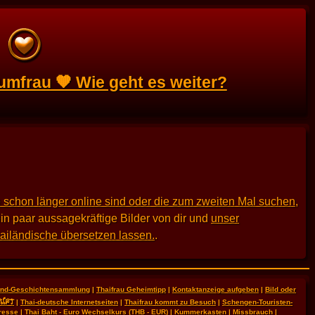
umfrau 🧡 Wie geht es weiter?
 schon länger online sind oder die zum zweiten Mal suchen
,
in paar aussagekräftige Bilder von dir und
unser
hailändische übersetzen lassen.
.
land-Geschichtensammlung
|
Thaifrau Geheimtipp
|
Kontaktanzeige aufgeben
|
Bild oder
RIFT
|
Thai-deutsche Internetseiten
|
Thaifrau kommt zu Besuch
|
Schengen-Touristen-
resse
|
Thai Baht - Euro Wechselkurs (THB - EUR)
|
Kummerkasten
|
Missbrauch
|