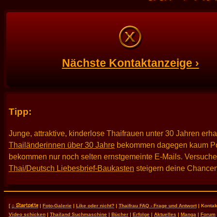
Nächste Kontaktanzeige ›
Tipp:
Junge, attraktive, kinderlose Thaifrauen unter 30 Jahren erh
Thailänderinnen über 30 Jahre
bekommen dagegen kaum Po
bekommen nur noch selten ernstgemeinte E-Mails. Versuche es
Thai/Deutsch Liebesbrief-Baukasten
steigern deine Chancen
⌂ Startseite
[
|
Foto-Galerie
|
Like oder nicht?
|
Thaifrau FAQ - Frage und Antwort
| Kontak
Video schicken
|
Thailand Suchmaschine
|
Bücher
|
Erfolge
|
Aktuelles
|
Manga
|
Forum