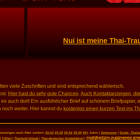
Nui ist meine Thai-Tra
alten viele Zuschriften und sind entsprechend wählerisch.
st.
Hier hast du sehr gute Chancen
.
Auch Kontaktanzeigen, die
 auch dort! Ein ausführlicher Brief auf schönem Briefpapier, e
 noch weiter. Hier kannst du
kostenlos einen kurzen Text ins T
tanzeigen nach Alter sortiert:
20-24
25-29
30-34
35-39
40+
Jahre |
Spitzname
|
Guide: Thai
THAILÄNDISCH AUSSEHENDE SCH
|
T-Shirt
|
Thailand Urlaub
|
Thai-deutscher Kontaktbrief
|