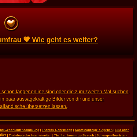
umfrau 🧡 Wie geht es weiter?
 schon länger online sind oder die zum zweiten Mal suchen
,
in paar aussagekräftige Bilder von dir und
unser
hailändische übersetzen lassen.
.
land-Geschichtensammlung
|
Thaifrau Geheimtipp
|
Kontaktanzeige aufgeben
|
Bild oder
RIFT
|
Thai-deutsche Internetseiten
|
Thaifrau kommt zu Besuch
|
Schengen-Touristen-