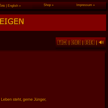
Shop
Impressum
ไทย | English
🇹🇭
|
🇬🇧
|
🇩🇪
|
🔊
Leben steht, gerne Jünger,