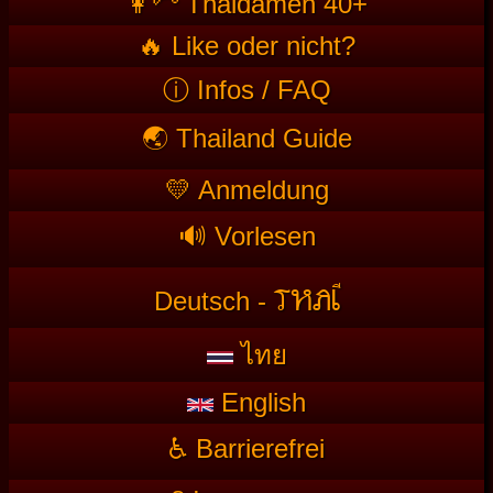
👩‍🦳 Thaidamen 40+
🔥 Like oder nicht?
ⓘ Infos / FAQ
🌏 Thailand Guide
💛 Anmeldung
🔊 Vorlesen
T
HAI
Deutsch -
ไทย
English
♿ Barrierefrei