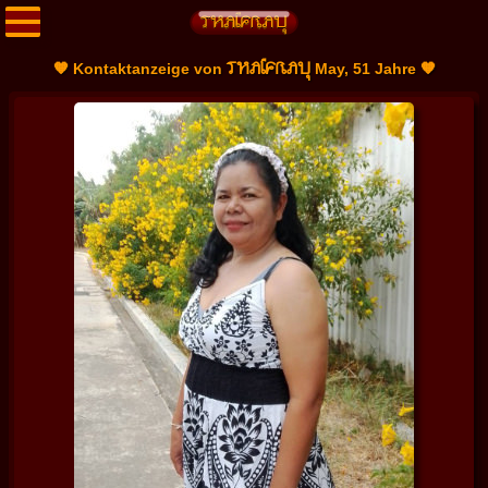
THAIFRAU
🧡 Kontaktanzeige von
May, 51 Jahre 🧡