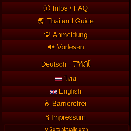
ⓘ Infos / FAQ
🌏 Thailand Guide
💛 Anmeldung
🔊 Vorlesen
T
HAI
Deutsch -
ไทย
English
♿ Barrierefrei
§ Impressum