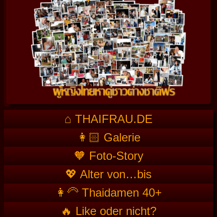
⌂ THAIFRAU.DE
👩🏻 Galerie
🧡 Foto-Story
💖 Alter von…bis
👩‍🦳 Thaidamen 40+
🔥 Like oder nicht?