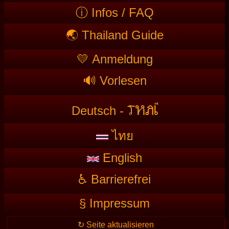
ⓘ Infos / FAQ
🌏 Thailand Guide
💛 Anmeldung
🔊 Vorlesen
T
HAI
Deutsch -
ไทย
English
♿ Barrierefrei
§ Impressum