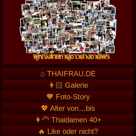
⌂ THAIFRAU.DE
👩🏻 Galerie
🧡 Foto-Story
💖 Alter von…bis
👩‍🦳 Thaidamen 40+
🔥 Like oder nicht?