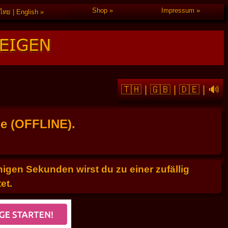
Shop
Impressum
ไทย | English
🇹🇭
|
🇬🇧
|
🇩🇪
|
🔊
he (OFFLINE).
gen Sekunden wirst du zu einer zufällig
et.