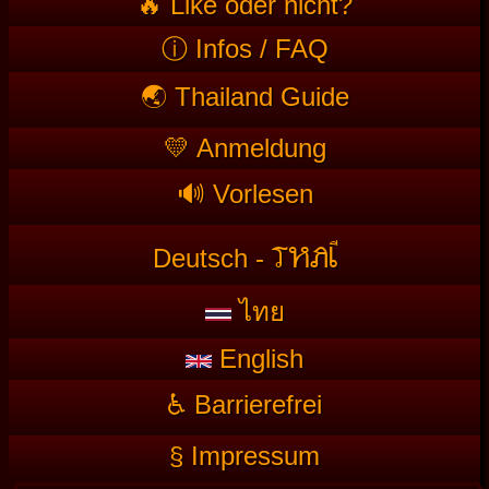
🔥 Like oder nicht?
ⓘ Infos / FAQ
🌏 Thailand Guide
💛 Anmeldung
🔊 Vorlesen
T
HAI
Deutsch -
ไทย
English
♿ Barrierefrei
§ Impressum