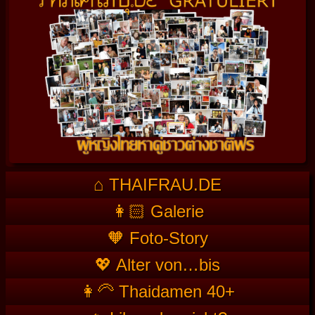
⌂ THAIFRAU.DE
👩🏻 Galerie
🧡 Foto-Story
💖 Alter von…bis
👩‍🦳 Thaidamen 40+