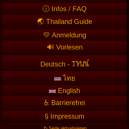
ⓘ Infos / FAQ
🌏 Thailand Guide
💛 Anmeldung
🔊 Vorlesen
T
HAI
Deutsch -
ไทย
English
♿ Barrierefrei
§ Impressum