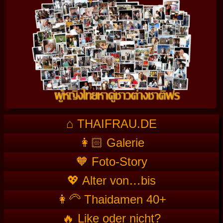
⌂ THAIFRAU.DE
👩🏻 Galerie
🧡 Foto-Story
💖 Alter von…bis
👩‍🦳 Thaidamen 40+
🔥 Like oder nicht?