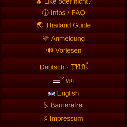
🔥 Like oder nicht?
ⓘ Infos / FAQ
🌏 Thailand Guide
💛 Anmeldung
🔊 Vorlesen
T
HAI
Deutsch -
ไทย
English
♿ Barrierefrei
§ Impressum