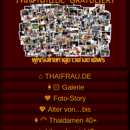
⌂ THAIFRAU.DE
👩🏻 Galerie
🧡 Foto-Story
💖 Alter von…bis
👩‍🦳 Thaidamen 40+