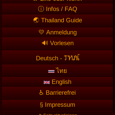
ⓘ Infos / FAQ
🌏 Thailand Guide
💛 Anmeldung
🔊 Vorlesen
T
HAI
Deutsch -
ไทย
English
♿ Barrierefrei
§ Impressum