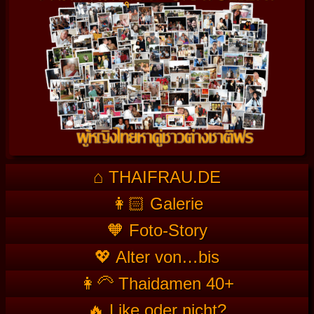
⌂ THAIFRAU.DE
👩🏻 Galerie
🧡 Foto-Story
💖 Alter von…bis
👩‍🦳 Thaidamen 40+
🔥 Like oder nicht?