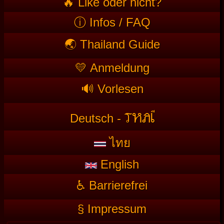
🔥 Like oder nicht?
ⓘ Infos / FAQ
🌏 Thailand Guide
💛 Anmeldung
🔊 Vorlesen
T
HAI
Deutsch -
ไทย
English
♿ Barrierefrei
§ Impressum