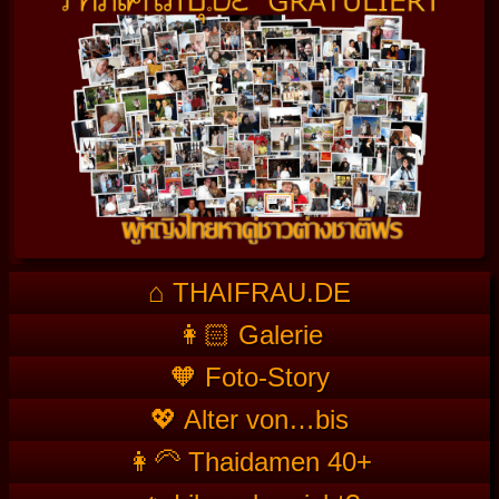
⌂ THAIFRAU.DE
👩🏻 Galerie
🧡 Foto-Story
💖 Alter von…bis
👩‍🦳 Thaidamen 40+