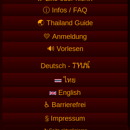
ⓘ Infos / FAQ
🌏 Thailand Guide
💛 Anmeldung
🔊 Vorlesen
T
HAI
Deutsch -
ไทย
English
♿ Barrierefrei
§ Impressum