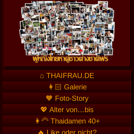
⌂ THAIFRAU.DE
👩🏻 Galerie
🧡 Foto-Story
💖 Alter von…bis
👩‍🦳 Thaidamen 40+
🔥 Like oder nicht?