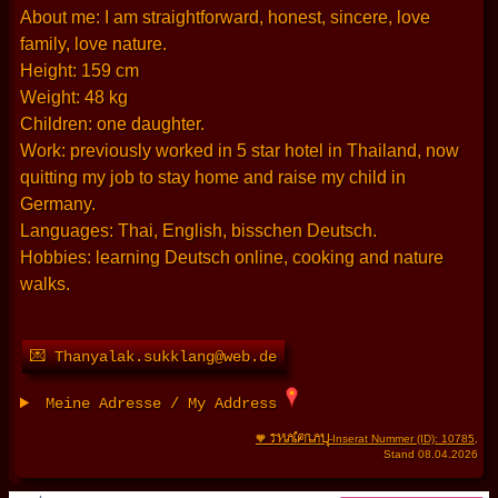
About me: I am straightforward, honest, sincere, love
family, love nature.
Height: 159 cm
Weight: 48 kg
Children: one daughter.
Work: previously worked in 5 star hotel in Thailand, now
quitting my job to stay home and raise my child in
Germany.
Languages: Thai, English, bisschen Deutsch.
Hobbies: learning Deutsch online, cooking and nature
walks.
💌 Thanyalak.sukklang@web.de
Meine Adresse / My Address
THAIFRAU
🧡
-Inserat Nummer (ID): 10785
,
Stand 08.04.2026