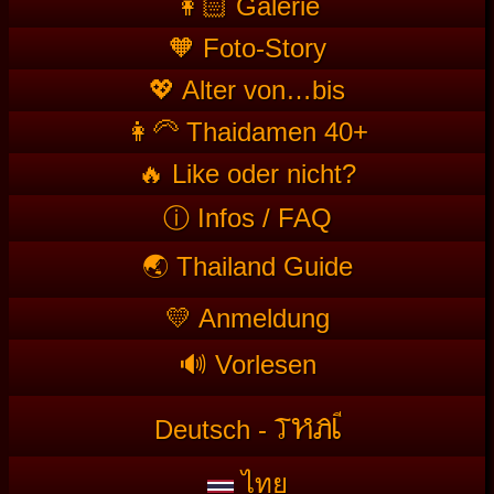
👩🏻 Galerie
🧡 Foto-Story
💖 Alter von…bis
👩‍🦳 Thaidamen 40+
🔥 Like oder nicht?
ⓘ Infos / FAQ
🌏 Thailand Guide
💛 Anmeldung
🔊 Vorlesen
T
HAI
Deutsch -
ไทย