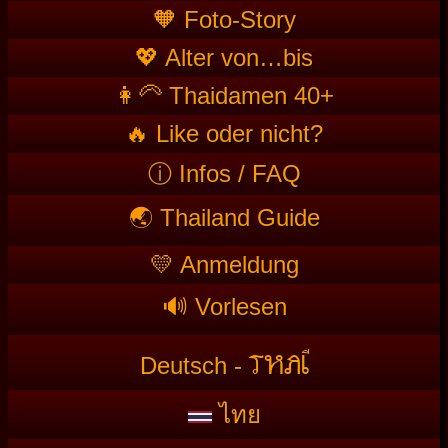
🧡 Foto-Story
💖 Alter von…bis
👩‍🦳 Thaidamen 40+
🔥 Like oder nicht?
ⓘ Infos / FAQ
🌏 Thailand Guide
💛 Anmeldung
🔊 Vorlesen
T
HAI
Deutsch -
ไทย