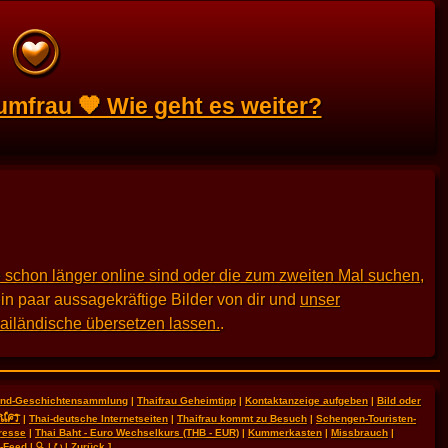
umfrau 🧡 Wie geht es weiter?
 schon länger online sind oder die zum zweiten Mal suchen
,
in paar aussagekräftige Bilder von dir und
unser
hailändische übersetzen lassen.
.
land-Geschichtensammlung
|
Thaifrau Geheimtipp
|
Kontaktanzeige aufgeben
|
Bild oder
RIFT
|
Thai-deutsche Internetseiten
|
Thaifrau kommt zu Besuch
|
Schengen-Touristen-
resse
|
Thai Baht - Euro Wechselkurs (THB - EUR)
|
Kummerkasten
|
Missbrauch
|
-Feed
|
🔍
|
⭮
|
Zurück
]