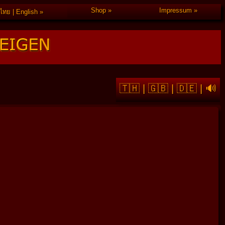
Shop
Impressum
ไทย | English
🇹🇭
|
🇬🇧
|
🇩🇪
|
🔊