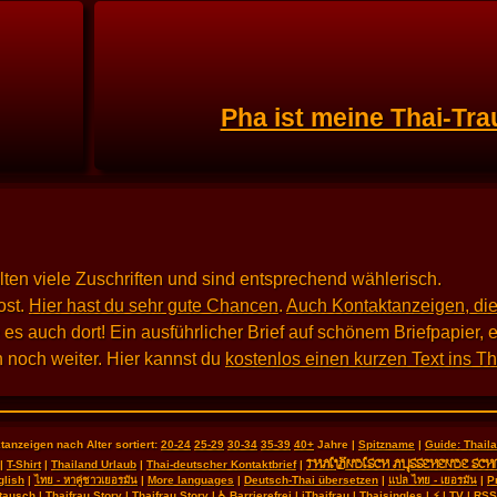
Pha ist meine Thai-Tra
alten viele Zuschriften und sind entsprechend wählerisch.
st.
Hier hast du sehr gute Chancen
.
Auch Kontaktanzeigen, die
 auch dort! Ein ausführlicher Brief auf schönem Briefpapier, e
 noch weiter. Hier kannst du
kostenlos einen kurzen Text ins T
tanzeigen nach Alter sortiert:
20-24
25-29
30-34
35-39
40+
Jahre |
Spitzname
|
Guide: Thai
THAILÄNDISCH AUSSEHENDE SCH
|
T-Shirt
|
Thailand Urlaub
|
Thai-deutscher Kontaktbrief
|
glish
|
ไทย - หาคู่ชาวเยอรมัน
|
More languages
|
Deutsch-Thai übersetzen
|
แปล ไทย - เยอรมัน
|
P
tausch
|
Thaifrau Story
|
Thaifrau Story
|
♿ Barrierefrei
|
iThaifrau
|
Thaisingles
|
⚡
|
TV
|
RSS