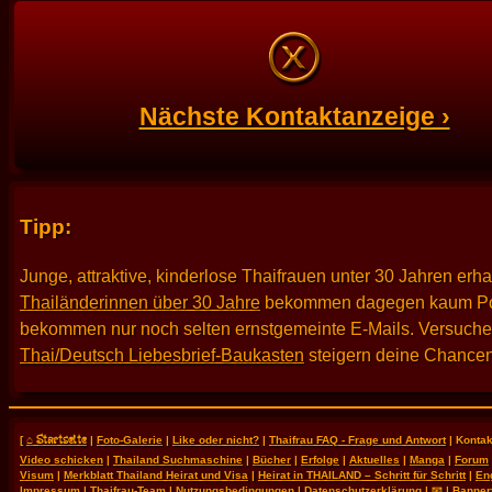
Nächste Kontaktanzeige ›
Tipp:
Junge, attraktive, kinderlose Thaifrauen unter 30 Jahren erh
Thailänderinnen über 30 Jahre
bekommen dagegen kaum Po
bekommen nur noch selten ernstgemeinte E-Mails. Versuche es
Thai/Deutsch Liebesbrief-Baukasten
steigern deine Chancen
⌂ Startseite
[
|
Foto-Galerie
|
Like oder nicht?
|
Thaifrau FAQ - Frage und Antwort
| Kontak
Video schicken
|
Thailand Suchmaschine
|
Bücher
|
Erfolge
|
Aktuelles
|
Manga
|
Forum
Visum
|
Merkblatt Thailand Heirat und Visa
|
Heirat in THAILAND – Schritt für Schritt
|
En
Impressum
|
Thaifrau-Team
|
Nutzungsbedingungen
|
Datenschutzerklärung
|
📧
|
Banner