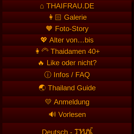
⌂ THAIFRAU.DE
👩🏻 Galerie
🧡 Foto-Story
💖 Alter von…bis
👩‍🦳 Thaidamen 40+
🔥 Like oder nicht?
ⓘ Infos / FAQ
🌏 Thailand Guide
💛 Anmeldung
🔊 Vorlesen
T
HAI
Deutsch -