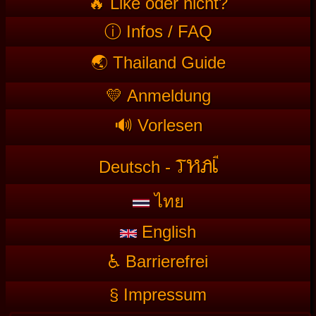
🔥 Like oder nicht?
ⓘ Infos / FAQ
🌏 Thailand Guide
💛 Anmeldung
🔊 Vorlesen
T
HAI
Deutsch -
ไทย
English
♿ Barrierefrei
§ Impressum