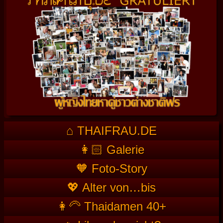
⌂ THAIFRAU.DE
👩🏻 Galerie
🧡 Foto-Story
💖 Alter von…bis
👩‍🦳 Thaidamen 40+