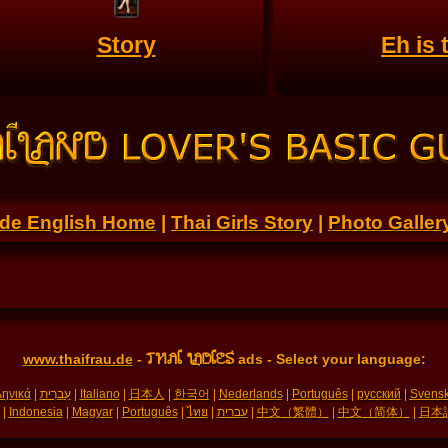
Story
Eh is
.de English Home
|
Thai Girls Story
|
Photo Galler
THAI LADIES
www.thaifrau.de
-
ads - Select your language:
ηνικά
|
עִברִית
|
Italiano
|
日本人
|
한국어
|
Nederlands
|
Português
|
русский
|
Svens
|
Indonesia
|
Magyar
|
Português
|
ไทย
|
עברית
|
中文（繁體）
|
中文（简体）
|
日本