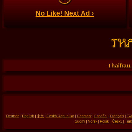
No Like! Next Ad ›
Thaifrau
Deutsch
|
English
|
中文
|
Česká Republika
|
Danmark
|
Español
|
Français
|
Ελλ
Suomi
|
Norsk
|
Polski
|
Česky
|
Türk