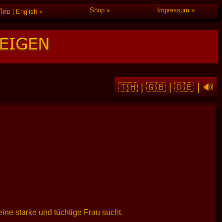
Shop
Impressum
ไทย | English
🇹🇭
|
🇬🇧
|
🇩🇪
|
🔊
ine starke und tüchtige Frau sucht.