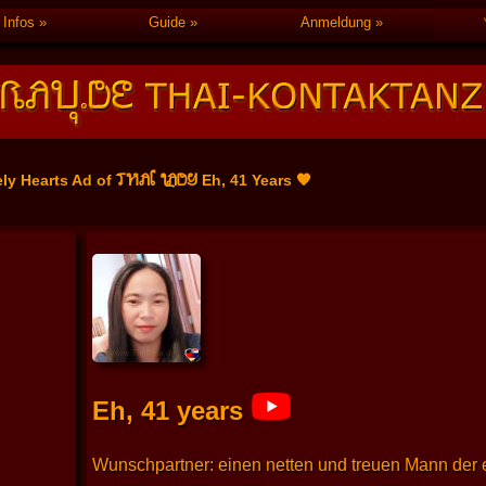
Infos
Guide
Anmeldung
THAI LADY
ly Hearts Ad of
Eh, 41 Years 🧡
Eh, 41 years
Wunschpartner: einen netten und treuen Mann der e