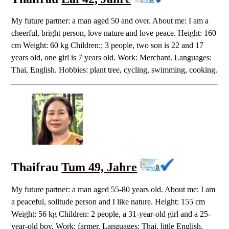
My future partner: a man aged 50 and over. About me: I am a
cheerful, bright person, love nature and love peace. Height: 160
cm Weight: 60 kg Children:; 3 people, two son is 22 and 17
years old, one girl is 7 years old. Work: Merchant. Languages:
Thai, English. Hobbies: plant tree, cycling, swimming, cooking.
Thaifrau
Tum 49, Jahre
My future partner: a man aged 55-80 years old. About me: I am
a peaceful, solitude person and I like nature. Height: 155 cm
Weight: 56 kg Children: 2 people, a 31-year-old girl and a 25-
year-old boy. Work: farmer. Languages: Thai, little English.