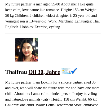
My future partner: a man aged 55-80 About me: I like quite,
keep calm, love nature,like romance. Height: 158 cm Weight:
50 kg Children: 2 children, eldest daughter is 25-year-old and
youngest son is 13-year-old. Work: Merchant. Languages: Thai,
Englisch. Hobbies: Exercise, cycling.
Thaifrau
Oil 30, Jahre
My future partner: I am looking for a sincere partner aged 35
and over, who will share the future with me and have one more
child. About me: I am a calm-minded person I enjoy traveling
and nature,love animals (cats). Height: 158 cm Weight: 66 kg
Children: one child. Work: Lotus Department Store, employee.