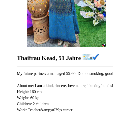
Thaifrau Kead, 51 Jahre
My future partner: a man aged 55-60. Do not smoking, good
About me: I am a kind, sincere, love nature, like dog but disl
Height: 160 cm
Weight: 60 kg
Children: 2 children.
Work: Teacher&amp;#039;s career.