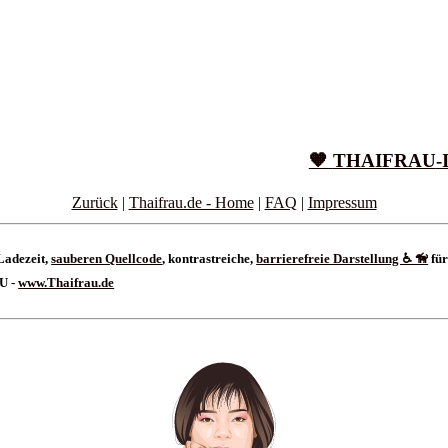
🧡
THAIFRAU
-
Zurück
|
Thaifrau.de - Home
|
FAQ
|
Impressum
Ladezeit,
sauberen Quellcode
, kontrastreiche,
barrierefreie Darstellung ♿ 🦮
für
AU -
www.Thaifrau.de