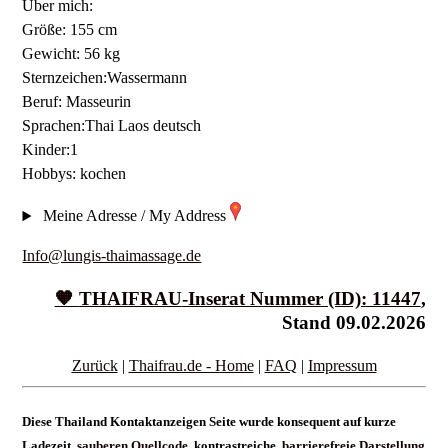
Über mich:
Größe: 155 cm
Gewicht: 56 kg
Sternzeichen:Wassermann
Beruf: Masseurin
Sprachen:Thai Laos deutsch
Kinder:1
Hobbys: kochen
Meine Adresse / My Address
Info@lungis-thaimassage.de
🧡
THAIFRAU
-Inserat Nummer (ID): 11447
,
Stand 09.02.2026
Zurück
|
Thaifrau.de - Home
|
FAQ
|
Impressum
Diese Thailand Kontaktanzeigen Seite wurde konsequent auf kurze
Ladezeit,
sauberen Quellcode
, kontrastreiche,
barrierefreie Darstellung