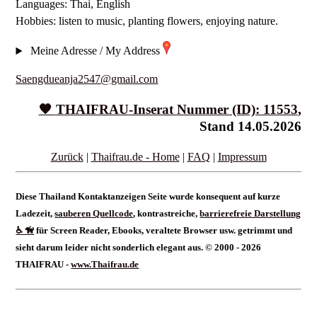
Languages: Thai, English
Hobbies: listen to music, planting flowers, enjoying nature.
Meine Adresse / My Address
Saengdueanja2547@gmail.com
🧡
THAIFRAU
-Inserat Nummer (ID): 11553
,
Stand 14.05.2026
Zurück
|
Thaifrau.de - Home
|
FAQ
|
Impressum
Diese Thailand Kontaktanzeigen Seite wurde konsequent auf kurze
Ladezeit,
sauberen Quellcode
, kontrastreiche,
barrierefreie Darstellung
♿ 🦮
für Screen Reader, Ebooks, veraltete Browser usw. getrimmt und
sieht darum leider nicht sonderlich elegant aus. © 2000 - 2026
THAIFRAU -
www.Thaifrau.de