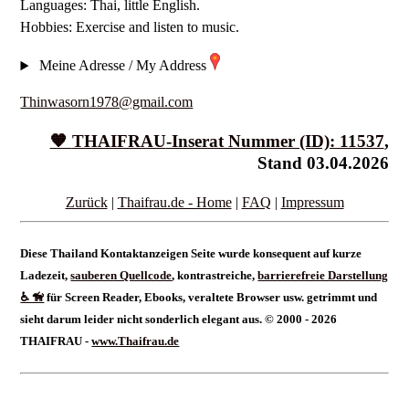
Languages: Thai, little English.
Hobbies: Exercise and listen to music.
Meine Adresse / My Address
Thinwasorn1978@gmail.com
🧡
THAIFRAU
-Inserat Nummer (ID): 11537
,
Stand 03.04.2026
Zurück
|
Thaifrau.de - Home
|
FAQ
|
Impressum
Diese Thailand Kontaktanzeigen Seite wurde konsequent auf kurze
Ladezeit,
sauberen Quellcode
, kontrastreiche,
barrierefreie Darstellung
♿ 🦮
für Screen Reader, Ebooks, veraltete Browser usw. getrimmt und
sieht darum leider nicht sonderlich elegant aus. © 2000 - 2026
THAIFRAU -
www.Thaifrau.de