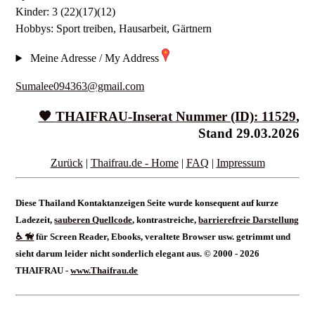
Kinder: 3 (22)(17)(12)
Hobbys: Sport treiben, Hausarbeit, Gärtnern
Meine Adresse / My Address
Sumalee094363@gmail.com
🧡
THAIFRAU
-Inserat Nummer (ID): 11529
,
Stand 29.03.2026
Zurück
|
Thaifrau.de - Home
|
FAQ
|
Impressum
Diese Thailand Kontaktanzeigen Seite wurde konsequent auf kurze
Ladezeit,
sauberen Quellcode
, kontrastreiche,
barrierefreie Darstellung
♿ 🦮
für Screen Reader, Ebooks, veraltete Browser usw. getrimmt und
sieht darum leider nicht sonderlich elegant aus. © 2000 - 2026
THAIFRAU -
www.Thaifrau.de