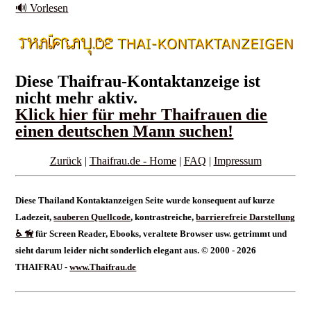
🔊 Vorlesen
Diese Thaifrau-Kontaktanzeige ist
nicht mehr aktiv.
Klick hier für mehr Thaifrauen die
einen deutschen Mann suchen!
Zurück
|
Thaifrau.de - Home
|
FAQ
|
Impressum
Diese Thailand Kontaktanzeigen Seite wurde konsequent auf kurze
Ladezeit,
sauberen Quellcode
, kontrastreiche,
barrierefreie Darstellung
♿ 🦮
für Screen Reader, Ebooks, veraltete Browser usw. getrimmt und
sieht darum leider nicht sonderlich elegant aus. © 2000 - 2026
THAIFRAU -
www.Thaifrau.de