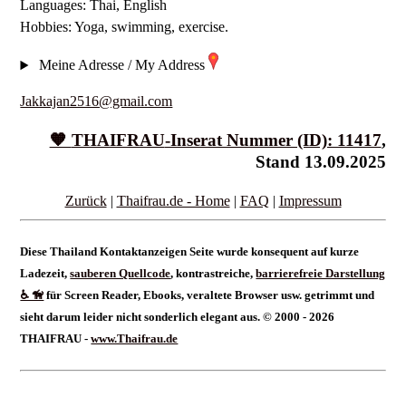
Languages: Thai, English
Hobbies: Yoga, swimming, exercise.
Meine Adresse / My Address
Jakkajan2516@gmail.com
🧡
THAIFRAU
-Inserat Nummer (ID): 11417
,
Stand 13.09.2025
Zurück
|
Thaifrau.de - Home
|
FAQ
|
Impressum
Diese Thailand Kontaktanzeigen Seite wurde konsequent auf kurze
Ladezeit,
sauberen Quellcode
, kontrastreiche,
barrierefreie Darstellung
♿ 🦮
für Screen Reader, Ebooks, veraltete Browser usw. getrimmt und
sieht darum leider nicht sonderlich elegant aus. © 2000 - 2026
THAIFRAU -
www.Thaifrau.de