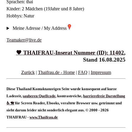
Sprachen: thai
Kinder: 2 Mädchen (19Jahre und 8 Jahre)
Hobbys: Natur
Meine Adresse / My Address
Teamaker@live.de
🧡
THAIFRAU
-Inserat Nummer (ID): 11402
,
Stand 16.08.2025
Zurück
|
Thaifrau.de - Home
|
FAQ
|
Impressum
Diese Thailand Kontaktanzeigen Seite wurde konsequent auf kurze
Ladezeit,
sauberen Quellcode
, kontrastreiche,
barrierefreie Darstellung
♿ 🦮
für Screen Reader, Ebooks, veraltete Browser usw. getrimmt und
sieht darum leider nicht sonderlich elegant aus. © 2000 - 2026
THAIFRAU -
www.Thaifrau.de