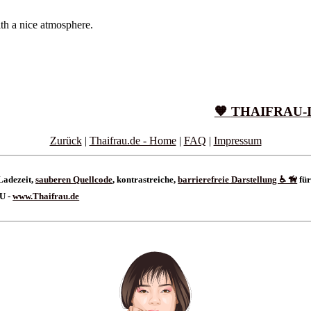
ith a nice atmosphere.
🧡
THAIFRAU
-
Zurück
|
Thaifrau.de - Home
|
FAQ
|
Impressum
Ladezeit,
sauberen Quellcode
, kontrastreiche,
barrierefreie Darstellung ♿ 🦮
für
AU -
www.Thaifrau.de