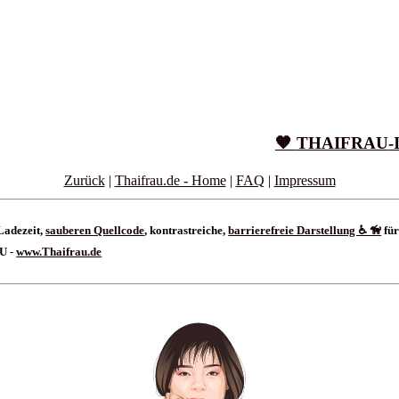
🧡
THAIFRAU
-
Zurück
|
Thaifrau.de - Home
|
FAQ
|
Impressum
Ladezeit,
sauberen Quellcode
, kontrastreiche,
barrierefreie Darstellung ♿ 🦮
für
AU -
www.Thaifrau.de