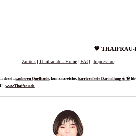
🧡
THAIFRAU
-
Zurück
|
Thaifrau.de - Home
|
FAQ
|
Impressum
Ladezeit,
sauberen Quellcode
, kontrastreiche,
barrierefreie Darstellung ♿ 🦮
für
AU -
www.Thaifrau.de