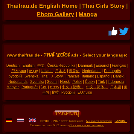
Thaifrau.de English Home
|
Thai Girls Story
|
Photo Gallery
|
Manga
THAI LADIES
www.thaifrau.de
-
ads - Select your language:
Deutsch
|
English
|
中文
|
Česká Republika
|
Danmark
|
Español
|
Français
|
Ελληνικά
|
עִברִית
|
Italiano
|
日本人
|
한국어
|
Nederlands
|
Português
|
русский
|
Svenska
|
Thai
|
⚡ Story
|
Français
|
Italiano
|
Español
|
Dansk
|
Nederlands
|
Svenska
|
Suomi
|
Norsk
|
Polski
|
Česky
|
Türk
|
Indonesia
|
Magyar
|
Português
|
ไทย
|
עברית
|
中文（繁體）
|
中文（简体）
|
日本語
|
한
국어
|
हिन्दी
|
Русский
|
Ελληνικά
© 2000 - 2026 www.Thaifrau.de ·
All rights reserved
·
IMPRINT
·
Thaifrau.de uses 🍪 Cookies -
Click here if you disagree.